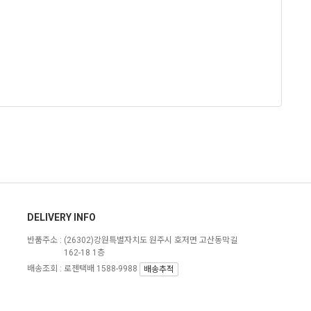
DELIVERY INFO
반품주소 :
(26302)강원특별자치도 원주시 호저면 고산동막길
162-18 1층
배송조회 : 로젠택배 1588-9988
배송추적