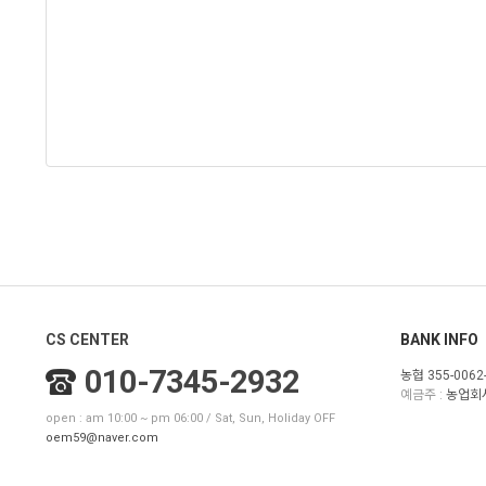
CS CENTER
BANK INFO
010-7345-2932
농협 355-0062-
예금주 :
농업회
open : am 10:00 ~ pm 06:00 / Sat, Sun, Holiday OFF
oem59@naver.com