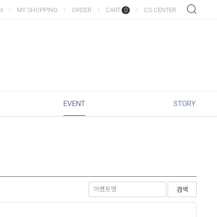
N
MY SHOPPING
ORDER
CART
CS CENTER
0
EVENT
STORY
검색