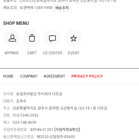
반품주소 :
(26302)강원특별자치도 원주시 호저면 고산동막길 162-18 1층
배송조회 : 로젠택배 1588-9988
배송추적
SHOP MENU
MYPAGE
CART
CS CENTER
EVENT
HOME
COMPANY
AGREEMENT
PRIVACY POLICY
회사명 :
농업회사법인 주식회사 더조은
대표자 :
김옥수
주소 :
강원특별자치도 원주시 호저면 고산동막길 162-18 1층 더조은
전화 :
010-7345-2932
팩스 :
033-748-4339
사업자등록번호 :
439-86-01201
[사업자정보확인]
통신판매업신고번호 :
제2020-강원원주-00600